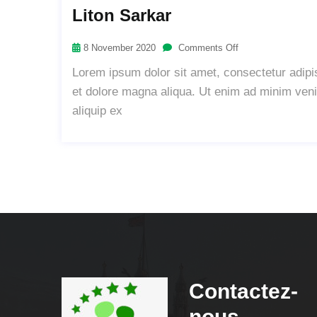
Liton Sarkar
8 November 2020
Comments Off
Lorem ipsum dolor sit amet, consectetur adipis
et dolore magna aliqua. Ut enim ad minim venia
aliquip ex
Contactez-
nous