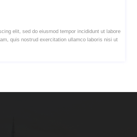
cing elit, sed do eiusmod tempor incididunt ut labore
m, quis nostrud exercitation ullamco laboris nisi ut