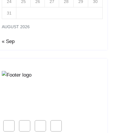
24
25
26
27
28
29
30
31
AUGUST 2026
« Sep
Lorem ipsum dolor sit amet, consetur acing
elit, sed do eiusmod ligal
Follow Us