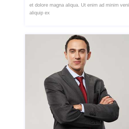
et dolore magna aliqua. Ut enim ad minim venia
aliquip ex