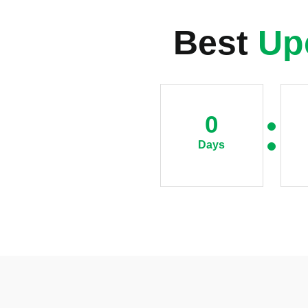
Best
Up
0
Days